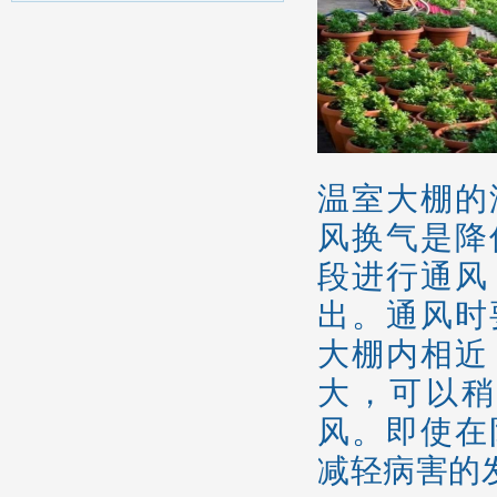
温室大棚的
风换气是降
段进行通风
出。通风时
大棚内相近
大，可以稍
风。即使在
减轻病害的